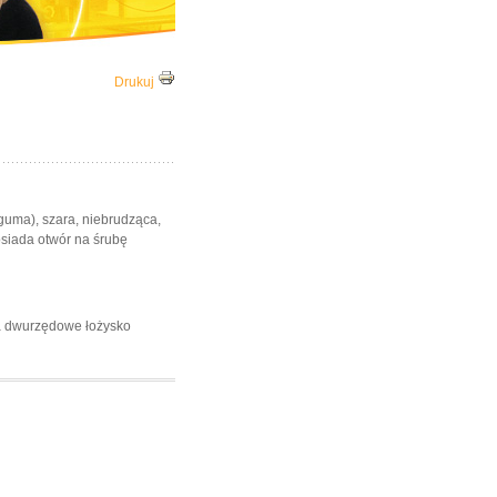
Drukuj
guma), szara, niebrudząca,
osiada otwór na śrubę
a dwurzędowe łożysko