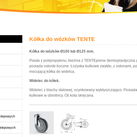
Kółka do wózków TENTE
Kółka do wózków Ø100 lub Ø125 mm.
Piasta z polipropylenu, bieżnia z TENTEprene (termoplastyczna 
posiada osłonki boczne. Łożyska kulkowe zwykłe, z osłonami, p
mocującą kółka do widelca.
Widelec do kółek.
Widelec z blachy stalowej, ocynkowany wybłyszczająco. Posiad
kulkowe w obrotnicy. Oś koła skręcana.
klepowych
sklepowych