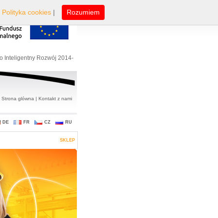
|
Polityka cookies
|
Rozumiem
o Inteligentny Rozwój 2014-
Strona glówna
|
Kontakt z nami
DE
FR
CZ
RU
SKLEP