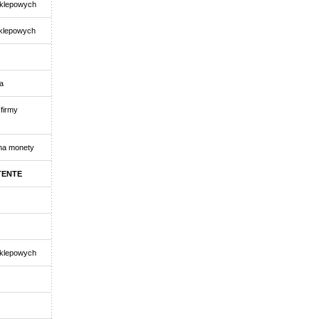
klepowych
klepowych
a
firmy
na monety
TENTE
klepowych