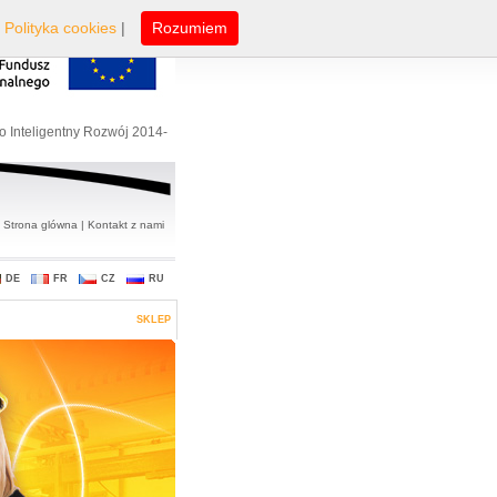
|
Polityka cookies
|
Rozumiem
o Inteligentny Rozwój 2014-
Strona glówna
|
Kontakt z nami
DE
FR
CZ
RU
SKLEP