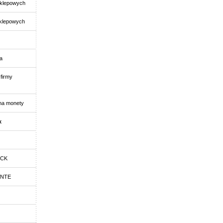
klepowych
klepowych
a
firmy
na monety
x
OCK
ENTE