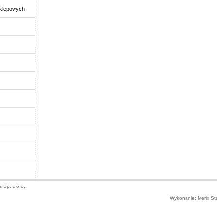
klepowych
 Sp. z o.o.
Wykonanie: Merix St